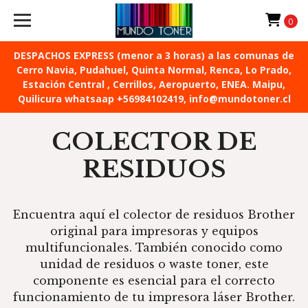
0
DESPACHOS EXPRESS (menor a 3 horas) a las comunas de
Cerro Navia, Pudahuel, Quinta Normal, Renca, Lo Prado,
Estación Central , Cerrillos, Aeropuerto, ENEA. Maipu,
Quilicura whatsaap +56984102419, info@mundotoner.cl
COLECTOR DE
RESIDUOS
Encuentra aquí el colector de residuos Brother
original para impresoras y equipos
multifuncionales. También conocido como
unidad de residuos o waste toner, este
componente es esencial para el correcto
funcionamiento de tu impresora láser Brother.