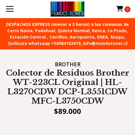
0
DESPACHOS EXPRESS (menor a 3 horas) a las comunas de
Cerro Navia, Pudahuel, Quinta Normal, Renca, Lo Prado,
Estación Central , Cerrillos, Aeropuerto, ENEA. Maipu,
Quilicura whatsaap +56984102419, info@mundotoner.cl
BROTHER
Colector de Residuos Brother
WT-223CL Original | HL-
L3270CDW DCP-L3551CDW
MFC-L3750CDW
$89.000