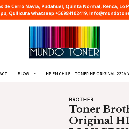
de Cerro Navia, Pudahuel, Quinta Normal, Renca, Lo Pra
pu, Quilicura whatsaap +56984102419, info@mundotone
ACT
BLOG
HP EN CHILE – TONER HP ORIGINAL 222A 
BROTHER
Toner Brot
Original 