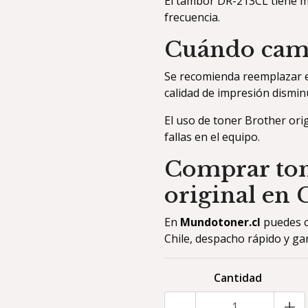
El tambor DR-213CL tiene m
frecuencia.
Cuándo camb
Se recomienda reemplazar el
calidad de impresión dismin
El uso de toner Brother ori
fallas en el equipo.
Comprar ton
original en 
En
Mundotoner.cl
puedes c
Chile, despacho rápido y gar
Cantidad
-
+