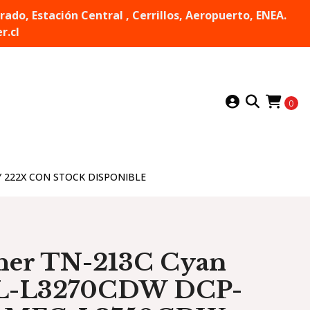
do, Estación Central , Cerrillos, Aeropuerto, ENEA.
r.cl
0
Y 222X CON STOCK DISPONIBLE
her TN-213C Cyan
HL-L3270CDW DCP-