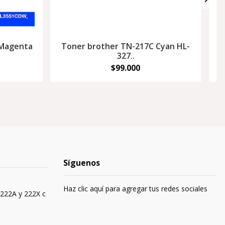
 Magenta
Toner brother TN-217C Cyan HL-
327..
$99.000
Síguenos
Haz clic aquí para agregar tus redes sociales
 222A y 222X c