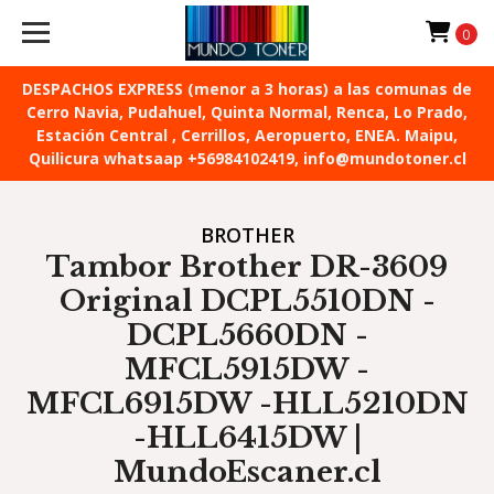
0
DESPACHOS EXPRESS (menor a 3 horas) a las comunas de
Cerro Navia, Pudahuel, Quinta Normal, Renca, Lo Prado,
Estación Central , Cerrillos, Aeropuerto, ENEA. Maipu,
Quilicura whatsaap +56984102419, info@mundotoner.cl
BROTHER
Tambor Brother DR-3609
Original DCPL5510DN -
DCPL5660DN -
MFCL5915DW -
MFCL6915DW -HLL5210DN
-HLL6415DW |
MundoEscaner.cl