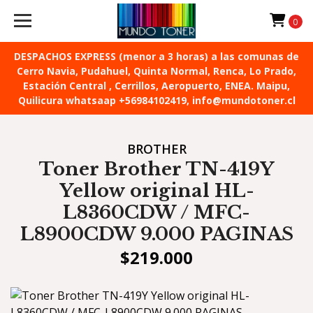
0
DESPACHOS EXPRESS (menor a 3 horas) a las comunas de
Cerro Navia, Pudahuel, Quinta Normal, Renca, Lo Prado,
Estación Central , Cerrillos, Aeropuerto, ENEA. Maipu,
Quilicura whatsaap +56984102419, info@mundotoner.cl
BROTHER
Toner Brother TN-419Y
Yellow original HL-
L8360CDW / MFC-
L8900CDW 9.000 PAGINAS
$219.000