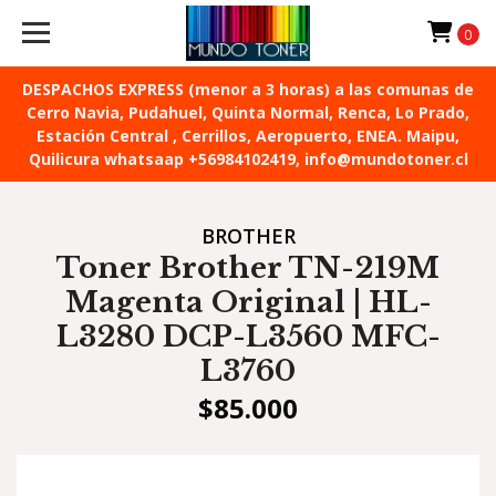
0
DESPACHOS EXPRESS (menor a 3 horas) a las comunas de
Cerro Navia, Pudahuel, Quinta Normal, Renca, Lo Prado,
Estación Central , Cerrillos, Aeropuerto, ENEA. Maipu,
Quilicura whatsaap +56984102419, info@mundotoner.cl
BROTHER
Toner Brother TN-219M
Magenta Original | HL-
L3280 DCP-L3560 MFC-
L3760
$85.000