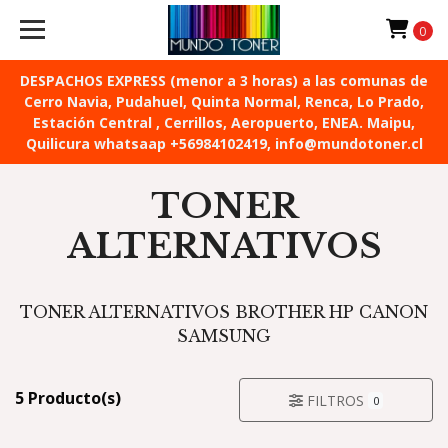
0
DESPACHOS EXPRESS (menor a 3 horas) a las comunas de
Cerro Navia, Pudahuel, Quinta Normal, Renca, Lo Prado,
Estación Central , Cerrillos, Aeropuerto, ENEA. Maipu,
Quilicura whatsaap +56984102419, info@mundotoner.cl
TONER
ALTERNATIVOS
TONER ALTERNATIVOS BROTHER HP CANON
SAMSUNG
5 Producto(s)
FILTROS
0