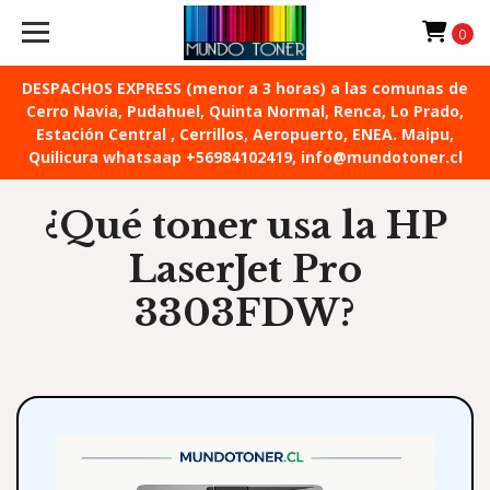
0
DESPACHOS EXPRESS (menor a 3 horas) a las comunas de
Cerro Navia, Pudahuel, Quinta Normal, Renca, Lo Prado,
Estación Central , Cerrillos, Aeropuerto, ENEA. Maipu,
Quilicura whatsaap +56984102419, info@mundotoner.cl
¿Qué toner usa la HP
LaserJet Pro
3303FDW?