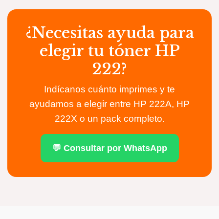
¿Necesitas ayuda para
elegir tu tóner HP
222?
Indícanos cuánto imprimes y te
ayudamos a elegir entre HP 222A, HP
222X o un pack completo.
💬 Consultar por WhatsApp