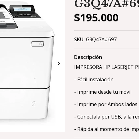
G3Q47A#6
$195.000
SKU:
G3Q47A#697
Descripción
IMPRESORA HP LASERJET 
- Fácil instalación
- Imprime desde tu móvil
- Imprime por Ambos lados 
- Conectala por USB, a la re
- Rápida al momento de im