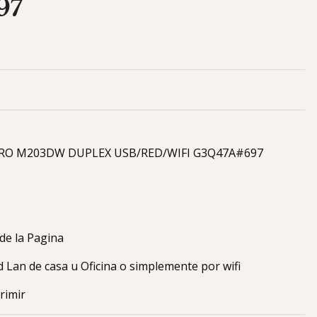
97
PRO M203DW DUPLEX USB/RED/WIFI G3Q47A#697
de la Pagina
d Lan de casa u Oficina o simplemente por wifi
primir