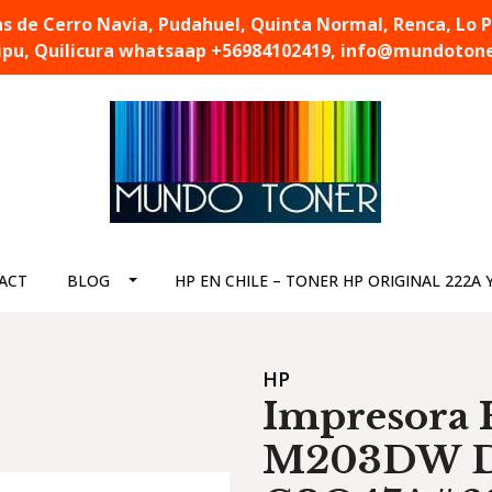
de Cerro Navia, Pudahuel, Quinta Normal, Renca, Lo Pra
pu, Quilicura whatsaap +56984102419, info@mundotone
ACT
BLOG
HP EN CHILE – TONER HP ORIGINAL 222A 
HP
Impresora 
M203DW D