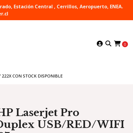
do, Estación Central , Cerrillos, Aeropuerto, ENEA.
r.cl
0
Y 222X CON STOCK DISPONIBLE
HP Laserjet Pro
uplex USB/RED/WIFI