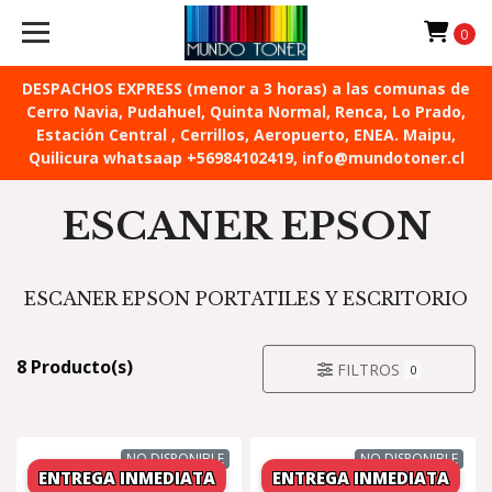
0
DESPACHOS EXPRESS (menor a 3 horas) a las comunas de
Cerro Navia, Pudahuel, Quinta Normal, Renca, Lo Prado,
Estación Central , Cerrillos, Aeropuerto, ENEA. Maipu,
Quilicura whatsaap +56984102419, info@mundotoner.cl
ESCANER EPSON
ESCANER EPSON PORTATILES Y ESCRITORIO
8 Producto(s)
FILTROS
0
NO DISPONIBLE
NO DISPONIBLE