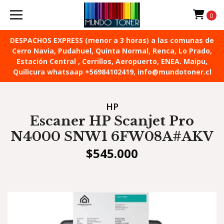
0
DESPACHOS EXPRESS (menor a 3 horas) a las comunas de
Cerro Navia, Pudahuel, Quinta Normal, Renca, Lo Prado,
Estación Central , Cerrillos, Aeropuerto, ENEA. Maipu,
Quilicura whatsaap +56984102419, info@mundotoner.cl
HP
Escaner HP Scanjet Pro
N4000 SNW1 6FW08A#AKV
$545.000