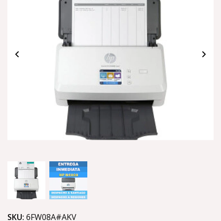
SKU:
6FW08A#AKV